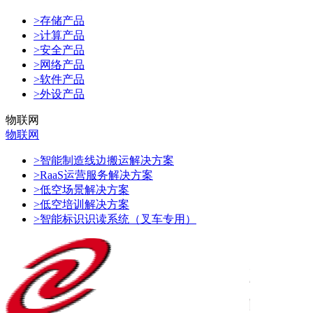
>存储产品
>计算产品
>安全产品
>网络产品
>软件产品
>外设产品
物联网
物联网
>智能制造线边搬运解决方案
>RaaS运营服务解决方案
>低空场景解决方案
>低空培训解决方案
>智能标识识读系统（叉车专用）