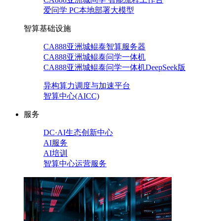
爱问学 PC本地部署大模型
智算基础设施
CA888亚洲城鲲泰智算服务器
CA888亚洲城鲲泰问学一体机
CA888亚洲城鲲泰问学一体机DeepSeek版
异构算力调度与加速平台
智算中心(AICC)
服务
DC·AI生态创新中心
AI服务
AI培训
智算中心运营服务