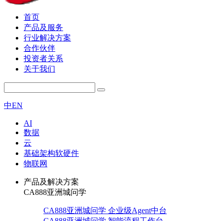
首页
产品及服务
行业解决方案
合作伙伴
投资者关系
关于我们
中
EN
AI
数据
云
基础架构软硬件
物联网
产品及解决方案
CA888亚洲城问学
CA888亚洲城问学 企业级Agent中台
CA888亚洲城问学 智能流程工作台